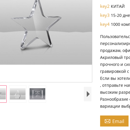
key2
КИТАЙ
key3
15-20 дн
key4
1000 ком
Пользовательс
персонализир
продажам, офи
Акриловый тро
прочного и си
гравировкой с
Если вы хотел
, отправьте н
высоким разр
Разнообразие 
вариации выбр

Email