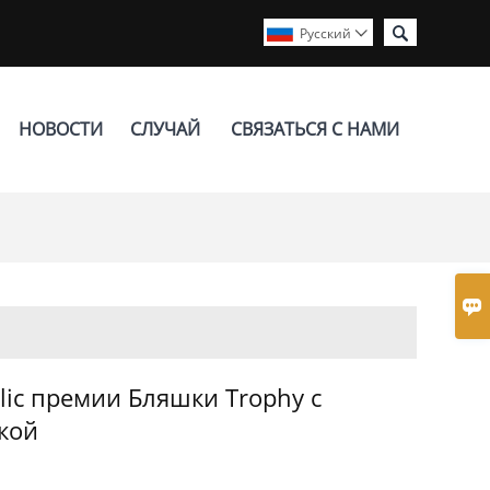

Pусский

НОВОСТИ
СЛУЧАЙ
СВЯЗАТЬСЯ С НАМИ

ylic премии Бляшки Trophy с
кой