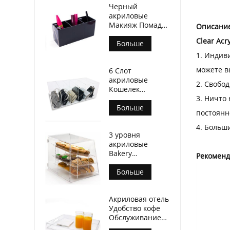
Черный
акриловые
Макияж Помада
Описание
Организатор
Clear Acr
Больше
1. Индив
можете в
6 Слот
акриловые
2. Свобо
Кошелек
3. Ничто
Организатор
Больше
постоянн
4. Больш
3 уровня
акриловые
Bakery
Рекоменд
витринного с
поддоном
Больше
Акриловая отель
Удобство кофе
Обслуживание
Tray