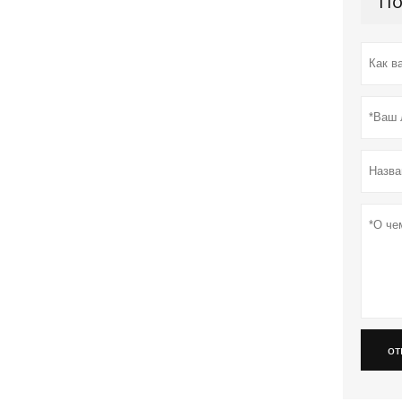
По
от