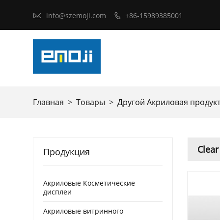

info@szemoji.com
+86-15989385001

Главная
>
Товары
>
Другой Акриловая продук
Clear
Продукция
Акриловые Косметические
дисплеи
Акриловые витринного