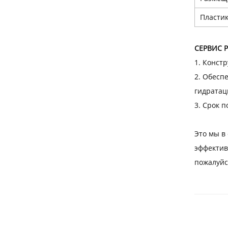
Пласти
СЕРВИС P
1. Конст
2. Обесп
гидратац
3. Срок п
Это мы в
эффектив
пожалуйс