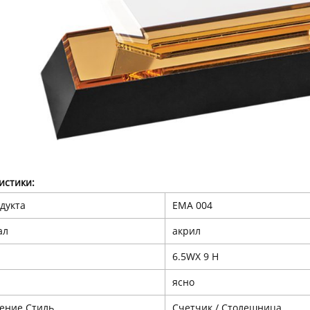
истики:
дукта
EMA 004
ал
акрил
6.5WX 9 Н
ясно
ение Стиль
Счетчик / Столешница