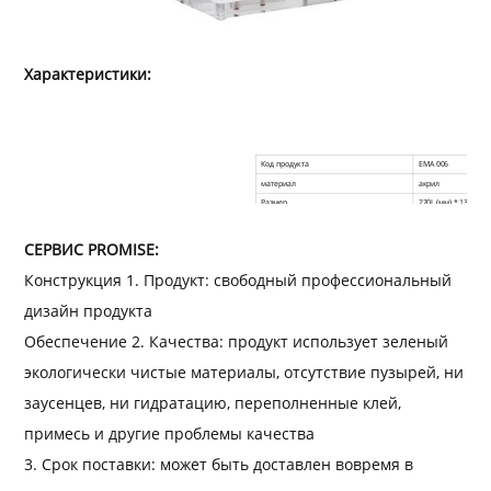
Характеристики:
Код продукта
EMA 006
материал
акрил
Размер
220L (мм) * 130W (мм
цвет
ясно
Размещение Стиль
Счетчик / Столешн
СЕРВИС PROMISE:
Пластиковый или акриловая Толщина
5мм
Конструкция 1. Продукт: свободный профессиональный
дизайн продукта
Обеспечение 2. Качества: продукт использует зеленый
экологически чистые материалы, отсутствие пузырей, ни
заусенцев, ни гидратацию, переполненные клей,
примесь и другие проблемы качества
3. Срок поставки: может быть доставлен вовремя в