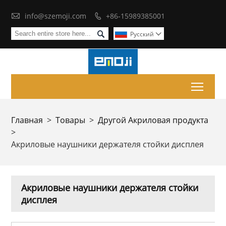

info@szemoji.com
+86-15989385001


Pусский

Toggl
Главная
>
Товары
>
Другой Акриловая продукта
>
Акриловые наушники держателя стойки дисплея
Акриловые наушники держателя стойки
дисплея